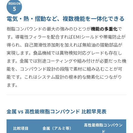
REASON
5
電気・熱・摺動など、複数機能を一体化できる
樹脂コンパウンドの最大の強みのひとつが
機能の多重化
で
す。導電性フィラーを配合すればEMIシールドや帯電防止が
得られ、自己潤滑性添加剤を加えれば無給油の摺動部品が
実現します。食品機械では異物検知対応グレードも存在し
ます。金属では別途コーティングや組み付けが必要だった機
能を、コンパウンド設計の段階で素材に組み込むことが可
能です。これはシステム設計の根本的な簡素化につながり
ます。
金属 vs 高性能樹脂コンパウンド 比較早見表
高性能樹脂コンパウン
比較項目
金属（アルミ等）
ド