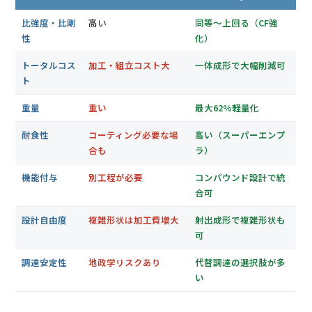
比強度・比剛
高い
同等〜上回る（CF強
性
化）
トータルコス
加工・組立コスト大
一体成形で大幅削減可
ト
重量
重い
最大62%軽量化
耐食性
コーティング必要な場
高い（スーパーエンプ
合も
ラ）
機能付与
別工程が必要
コンパウンド設計で統
合可
設計自由度
複雑形状は加工費増大
射出成形で複雑形状も
可
調達安定性
地政学リスクあり
代替調達の選択肢が多
い