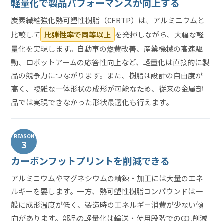
軽量化で製品パフォーマンスが向上する
炭素繊維強化熱可塑性樹脂（CFRTP）は、アルミニウムと
比較して
比弾性率で同等以上
を発揮しながら、大幅な軽
量化を実現します。自動車の燃費改善、産業機械の高速駆
動、ロボットアームの応答性向上など、軽量化は直接的に製
品の競争力につながります。また、樹脂は設計の自由度が
高く、複雑な一体形状の成形が可能なため、従来の金属部
品では実現できなかった形状最適化も行えます。
REASON
3
カーボンフットプリントを削減できる
アルミニウムやマグネシウムの精錬・加工には大量のエネ
ルギーを要します。一方、熱可塑性樹脂コンパウンドは一
般に成形温度が低く、製造時のエネルギー消費が少ない傾
向があります。部品の軽量化は輸送・使用段階でのCO₂削減