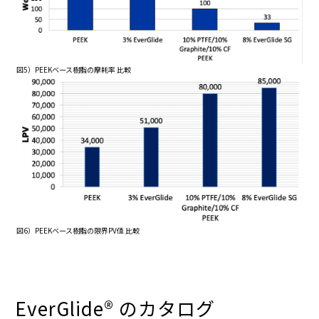
図5）PEEKベース樹脂の摩耗率 比較
図6）PEEKベース樹脂の限界PV値 比較
EverGlide® のカタログ