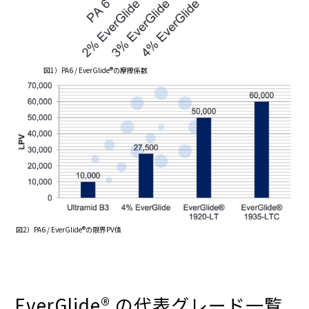
図1）PA6 / EverGlide®の摩擦係数
図2）PA6 / EverGlide®の限界PV値
EverGlide® の代表グレード一覧