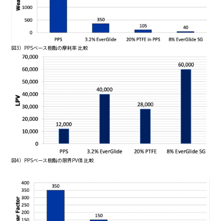
図3）PPSベース樹脂の摩耗率 比較
図4）PPSベース樹脂の限界PV値 比較