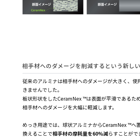
相手材へのダメージを削減するという新し
従来のアルミナは相手材へのダメージが大きく、使
きませんでした。
板状形状をしたCeramNex ™は表面が平滑であるた
相手材へのダメージを大幅に軽減します。
めっき用途では、球状アルミナからCeramNex ™へ
換えることで
相手材の摩耗量を60%減
らすことがで