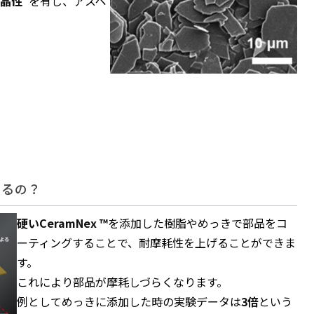
晶性”
を有し、アスペ
なるの？
硬いCeramNex ™
を添加した樹脂やめっきで部品をコ
ーティングすることで、耐摩耗性を上げることができま
す。
これにより部品が摩耗しづらくなります。
例としてめっきに添加した時の実験データは
3倍
という