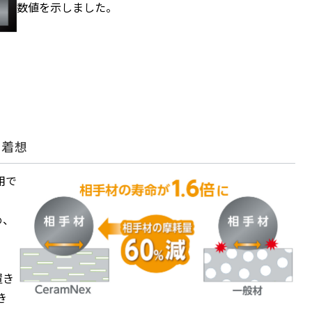
数値を示しました。
い着想
用で
め、
置き
き