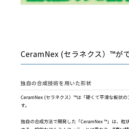
CeramNex (セラネクス）™
独自の合成技術を用いた形状
CeramNex (セラネクス）™は「硬くて平滑な板状
す。
独自の合成方法で開発した「CeramNex ™」は、